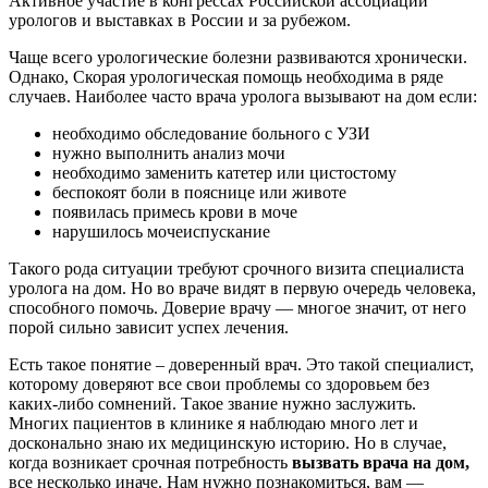
Активное участие в конгрессах Российской ассоциации
урологов и выставках в России и за рубежом.
Чаще всего урологические болезни развиваются хронически.
Однако, Скорая урологическая помощь необходима в ряде
случаев. Наиболее часто врача уролога вызывают на дом если:
необходимо обследование больного с УЗИ
нужно выполнить анализ мочи
необходимо заменить катетер или цистостому
беспокоят боли в пояснице или животе
появилась примесь крови в моче
нарушилось мочеиспускание
Такого рода ситуации требуют срочного визита специалиста
уролога на дом. Но во враче видят в первую очередь человека,
способного помочь. Доверие врачу — многое значит, от него
порой сильно зависит успех лечения.
Есть такое понятие – доверенный врач. Это такой специалист,
которому доверяют все свои проблемы со здоровьем без
каких-либо сомнений. Такое звание нужно заслужить.
Многих пациентов в клинике я наблюдаю много лет и
досконально знаю их медицинскую историю. Но в случае,
когда возникает срочная потребность
вызвать врача на дом,
все несколько иначе. Нам нужно познакомиться, вам —