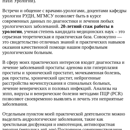
НИИ Урологии).
Встречи и общение с врачами-урологами, доцентами кафедры
урологии РУДН, МГМСУ позволяет быть в курсе
современных данных по диагностики и лечения любых
урологических заболеваний.
20-летний стаж работы в
урологии
, ученая степень кандидата медицинских наук – это
серьезная теоретическая и практическая база. Совокупно —
это свидетельство отличных знаний и практических навыков
оказания качественной помощи нашим профильным
урологическим больным.
В сферу моих практических интересов входит диагностика и
лечение заболеваний простаты: аденома или гиперплазия
простаты и хронический простатит, мочекаменная болезнь,
рак простаты, хронический цистит, нейрогенные
расстройства мочеиспускания и спинальных больных,
лечение венерических и половых инфекций. Анализы на
зппп, вирусы и венерические болезни методами ПЦР (PCR)
позволяют своевременно выявлять и лечить эти неприятные
заболевания.
Отдельным пунктом моей практической деятельности можно
выделить андрологические заболевания, такие как
эректильная дисфункция и импотенция, антивозрастная
терапия (методика anti-age).
Постоянное совершенствование