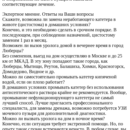
соответствующее лечение.
Экпертное мнение. Ответы на Ваши вопросы
Скажите, возможна ли замена неработающего катетера в
животе (цистостома) в домашних условиях?
Конечно, и это необходимо сделать в срочном порядке. В
последующем, при соблюдении назначений, цистостому
заменим 1 раз в месяц.
Возможен ли вызов уролога домой в вечернее время в город
Люберцы?
Без соменения, выезд на дом осуществляю в Москве и до 25
км от МКАД. В эту зону попадают такие города, как
Люберцы, Мытищи, Реутов, Балашиха, Химки, Красногорск,
Домодедово, Видное и др.
Можно ли самостоятельно промывать катетер кипяченой
водой, если он плохо работает?
В домашних условиях промывать катетер без использования
антисептического раствора крайне не рекомендуется. Вообще,
промывание нефункционирующего катететра не самый
лучший способ. Лучше пригласить профессионального
специалиста, для замены дренажа, возможно потребуется УЗИ
мочевого пузыря для дополнительной диагностики.
Можно ли вызвать уролога на дом в ночное время?
Конечно, если ситуация требует экстренной помощи. Но, по
опыту такие случаи встречаются нечасто. В любом случае, вы