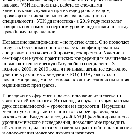
навыков УЗИ диагностики, работа со сложными
клиническими случаями при выезде уролога на дом,
прохождение цикла повышения квалификации по
специальности «УЗИ диагностика» в 2019 году позволяет
говорить о высоком экспертном уровне подготовки по этому
врачебному направлению.
Повышение квалификации – не пустые слова. Оно позволяет
получать бесценный опыт от более квалифицированных
специалистов за короткий промежуток времени. Участие в
семинарах и научно-практических конференциях значительно
повышают теоретическую базу любого специалиста. За
период с 2000 по 2019 годы я принимал активное ежегодное
участие в различных заседаниях РОУ, EUA, выступал с
научными докладами, участвовал в клинических испытаниях
медицинских препаратов.
Еще одной из сфер моей профессиональной деятельности
является нейроурология. Это молодая наука, стоящая на стыке
двух специальностей – урологии и неврологии. Нарушения
мочеиспускания у таких пациентов скорее правило, чем
исключение. Владение методикой КУДИ (комбинированного
уродинамического исследования) позволяет мне проводить
объективную диагностику различных расстройств накопления
и опорожнения мочевого пузыря и назначать